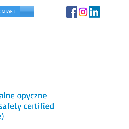
ONTAKT
791-518-288
alne opyczne
safety certified
e)