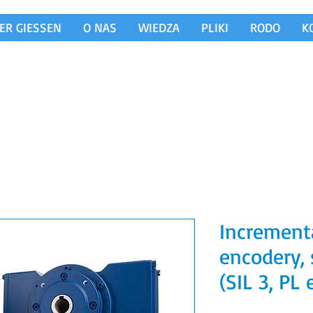
ER GIESSEN
O NAS
WIEDZA
PLIKI
RODO
K
Increment
encodery, 
(SIL 3, PL 