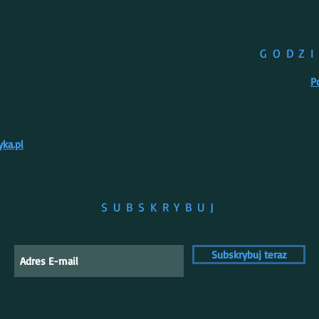
GODZ
P
ka.pl
SUBSKRYBUJ
Subskrybuj teraz