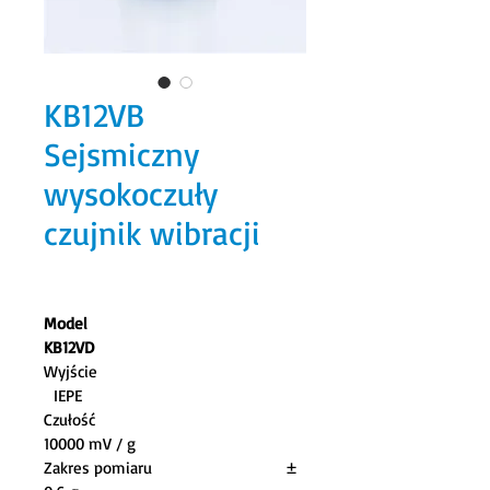
KB12VB
Sejsmiczny
wysokoczuły
czujnik wibracji
Model
KB12VD                             
Wyjście                                       
  IEPE                                   
Czułość                                        
10000 mV / g                    
Zakres pomiaru                          ± 