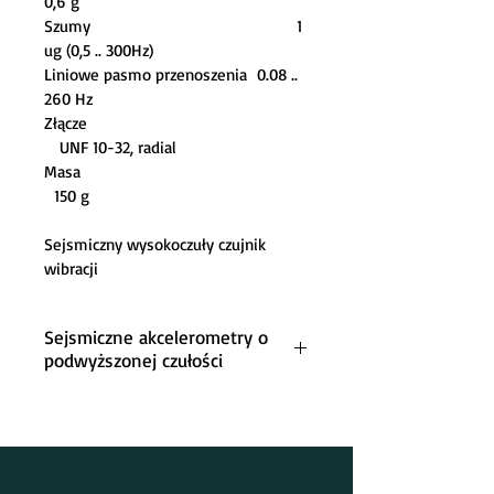
0,6 g                                
Szumy                                         
1 
ug (0,5 .. 300Hz)             
Liniowe pasmo przenoszenia  0.08 .. 
260 Hz            
Złącze                                       
   UNF 10-32, radial           
Masa                                          
  150 g      
Sejsmiczny wysokoczuły czujnik 
wibracji                           
Sejsmiczne akcelerometry o
podwyższonej czułości
Czujniki drgań do pomiaru wibracji 
budynków i konstrukcji o małych 
częstotliwościach wibracji