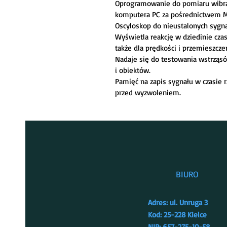
Oprogramowanie do pomiaru wibrac
komputera PC za pośrednictwem M
Oscyloskop do nieustalonych sygn
Wyświetla reakcję w dziedinie cza
także dla prędkości i przemieszcze
Nadaje się do testowania wstrząs
i obiektów.
Pamięć na zapis sygnału w czasie r
przed wyzwoleniem.
BIURO
Adres: ul. Unruga 3
Kod: 25-228 Kielce
NIP: 657-275-10-58