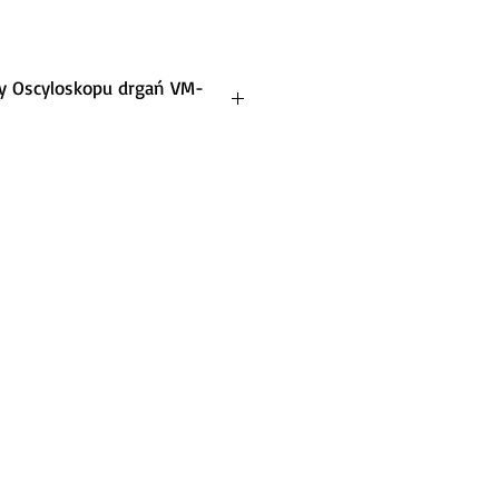
 Oscyloskopu drgań VM-
ania systemu pomiaru drgań na 
oMetra
ąsów
u
 rzeczywistym sygnały wibracyjne 
 dziedzinie czasu
łowy (HIC)* z VM-SCOPE+
iku za pomocą VM-SCOPE+
ta) z VM-SCOPE+
sów na diagram
arowe