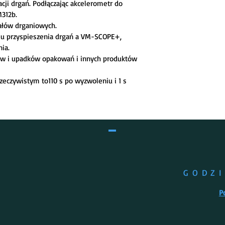
ji drgań. Podłączając akcelerometr do 
● Do czterech wykre
312b.
● Eksport jako bitma
ałów drganiowych
.
lub okresowo
su przyspieszenia drgań a VM-SCOPE+, 
● Diagnoza off-line 
nia
.
surowych danych
ów i upadków opakowań i innych produktów 
*
Head Injury Criterion
zeczywistym to110 s po wyzwoleniu i 1 s 
GODZ
P