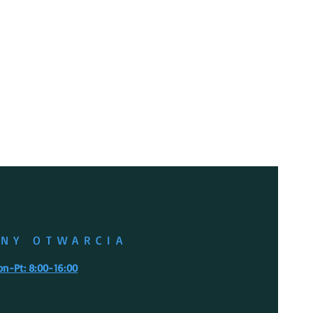
sów na diagram
pa, PNG lub plik tekstowy ręcznie 
wcześniej zarejestrowanych, 
INY OTWARCIA
on-Pt: 8:00-16:00