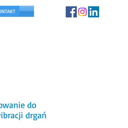
ONTAKT
791-518-288
E
owanie do
ibracji drgań