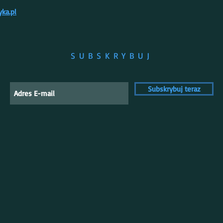
ka.pl
SUBSKRYBUJ
Subskrybuj teraz