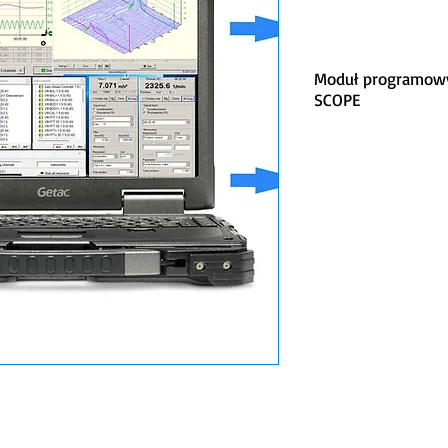
Moduł programowy
SCOPE
Aplikacja
● Moduł oprogramow
komputerze PC Vibr
● Testowanie wstrz
● Testowanie upadk
● Testy opakowań
● Pomiary impulsów
Właściwości
● Wyświetla w czasie
i stany nieustalone w
● Kryterium urazu g
● Pomiar czasu zan
● Pozycja fazy (orbi
● Do czterech wykre
● Dwa kursory pomi